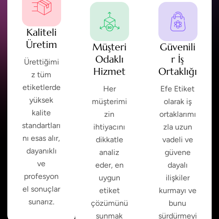
Kaliteli
Üretim
Müşteri
Güvenili
Odaklı
r İş
Ürettiğimi
Hizmet
Ortaklığı
z tüm
etiketlerde
Her
Efe Etiket
yüksek
müşterimi
olarak iş
kalite
zin
ortaklarımı
standartları
ihtiyacını
zla uzun
nı esas alır,
dikkatle
vadeli ve
dayanıklı
analiz
güvene
ve
eder, en
dayalı
profesyon
uygun
ilişkiler
el sonuçlar
etiket
kurmayı ve
sunarız.
çözümünü
bunu
sunmak
sürdürmeyi