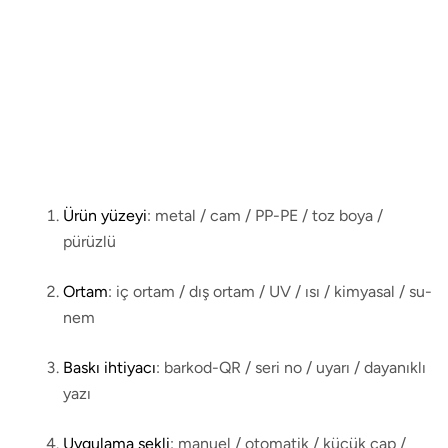
Ürün yüzeyi
: metal / cam / PP-PE / toz boya /
pürüzlü
Ortam
: iç ortam / dış ortam / UV / ısı / kimyasal / su-
nem
Baskı ihtiyacı
: barkod-QR / seri no / uyarı / dayanıklı
yazı
Uygulama şekli
: manuel / otomatik / küçük çap /