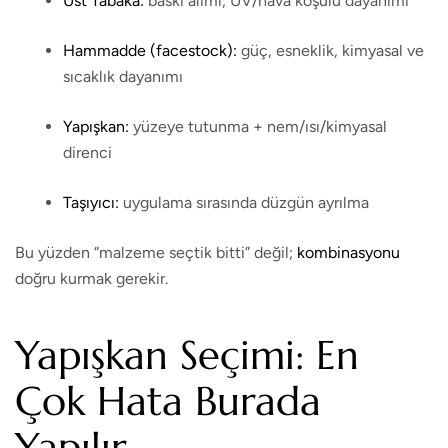
Üst Tabaka:
baskı alımı, UV/hava koşulu dayanımı
Hammadde (facestock):
güç, esneklik, kimyasal ve
sıcaklık dayanımı
Yapışkan:
yüzeye tutunma + nem/ısı/kimyasal
direnci
Taşıyıcı:
uygulama sırasında düzgün ayrılma
Bu yüzden “malzeme seçtik bitti” değil;
kombinasyonu
doğru kurmak gerekir.
Yapışkan Seçimi: En
Çok Hata Burada
Yapılır